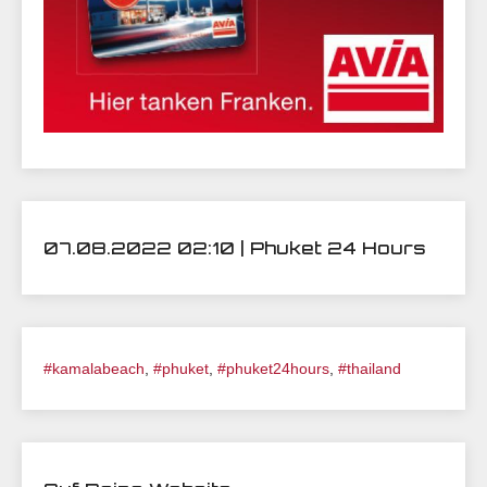
07.08.2022 02:10 | Phuket 24 Hours
#kamalabeach
,
#phuket
,
#phuket24hours
,
#thailand