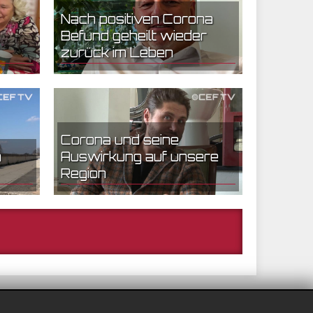
Nach positiven Corona
Befund geheilt wieder
zurück im Leben
31.03.2020 14:10 | CEF Nürnberg
Corona und seine
m
Auswirkung auf unsere
Region