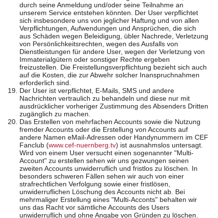
durch seine Anmeldung und/oder seine Teilnahme an
unserem Service entstehen könnten. Der User verpflichtet
sich insbesondere uns von jeglicher Haftung und von allen
Verpflichtungen, Aufwendungen und Ansprüchen, die sich
aus Schäden wegen Beleidigung, übler Nachrede, Verletzung
von Persönlichkeitsrechten, wegen des Ausfalls von
Dienstleistungen für andere User, wegen der Verletzung von
Immaterialgütern oder sonstiger Rechte ergeben
freizustellen. Die Freistellungsverpflichtung bezieht sich auch
auf die Kosten, die zur Abwehr solcher Inanspruchnahmen
erforderlich sind.
Der User ist verpflichtet, E-Mails, SMS und andere
Nachrichten vertraulich zu behandeln und diese nur mit
ausdrücklicher vorheriger Zustimmung des Absenders Dritten
zugänglich zu machen.
Das Erstellen von mehrfachen Accounts sowie die Nutzung
fremder Accounts oder die Erstellung von Accounts auf
andere Namen eMail-Adressen oder Handynummern im CEF
Fanclub (
www.cef-nuernberg.tv
) ist ausnahmslos untersagt.
Wird von einem User versucht einen sogenannter "Multi-
Account" zu erstellen sehen wir uns gezwungen seinen
zweiten Accounts unwiderruflich und fristlos zu löschen. In
besonders schweren Fällen sehen wir auch von einer
strafrechtlichen Verfolgung sowie einer fristlösen,
unwiderruflichen Löschung des Accounts nicht ab. Bei
mehrmaliger Erstellung eines "Multi-Acconts" behalten wir
uns das Racht vor sämtliche Accounts des Users
unwiderruflich und ohne Angabe von Gründen zu löschen.