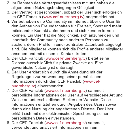
Im Rahmen des Vertragsverhältnisses mit uns haben die
allgemeinen Nutzungsbedingungen Gültigkeit.
Der Vertrag ist geschlossen, sobald der User sich erfolgreich
im CEF Fanclub (
www.cef-nuernberg.tv
) angemeldet hat.
Wir betreiben eine Community im Internet, über die User für
den Aufbau von Freundschaften für Freizeit, Sport und mehr
miteinander Kontakt aufnehmen und sich kennen lernen
können. Ein User hat die Möglichkeit, sich anzumelden und
innerhalb der Community nach anderen Personen zu
suchen, deren Profile in einer zentralen Datenbank abgelegt
sind. Die Mitglieder können sich die Profile anderer Mitglieder
ansehen und mit diesen in Kontakt treten.
Der CEF Fanclub (
www.cef-nuernberg.tv
) bietet seine
Dienste ausschließlich für private Zwecke an. Eine
gewerbliche Nutzung ist untersagt.
Der User erklärt sich durch die Anmeldung mit der
Regelungen zur Verwendung seiner persönlichen
Informationen durch den CEF Fanclub (
www.cef-
nuernberg.tv
) einverstanden.
Der CEF Fanclub (
www.cef-nuernberg.tv
) sammelt
persönliche Informationen der User auf verschiedene Art und
Weise an unterschiedlichen Stellen der Website. Diese
Informationen entstehen durch Angaben des Users sowie
durch eine Nutzung der angebotenen Dienste. Der User
erklärt sich mit der elektronischer Speicherung seiner
persönlichen Daten einverstanden.
Der CEF Fanclub (
www.cef-nuernberg.tv
) sammelt,
verwendet und analysiert Informationen um ein