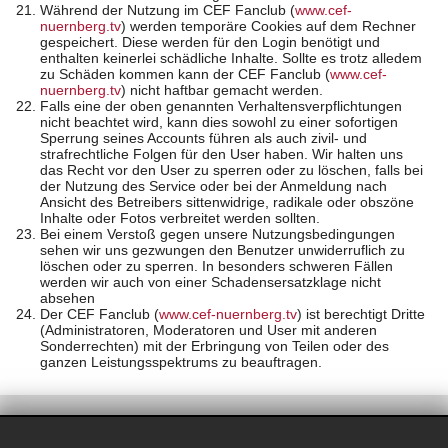
Während der Nutzung im CEF Fanclub (
www.cef-
nuernberg.tv
) werden temporäre Cookies auf dem Rechner
gespeichert. Diese werden für den Login benötigt und
enthalten keinerlei schädliche Inhalte. Sollte es trotz alledem
zu Schäden kommen kann der CEF Fanclub (
www.cef-
nuernberg.tv
) nicht haftbar gemacht werden.
Falls eine der oben genannten Verhaltensverpflichtungen
nicht beachtet wird, kann dies sowohl zu einer sofortigen
Sperrung seines Accounts führen als auch zivil- und
strafrechtliche Folgen für den User haben. Wir halten uns
das Recht vor den User zu sperren oder zu löschen, falls bei
der Nutzung des Service oder bei der Anmeldung nach
Ansicht des Betreibers sittenwidrige, radikale oder obszöne
Inhalte oder Fotos verbreitet werden sollten.
Bei einem Verstoß gegen unsere Nutzungsbedingungen
sehen wir uns gezwungen den Benutzer unwiderruflich zu
löschen oder zu sperren. In besonders schweren Fällen
werden wir auch von einer Schadensersatzklage nicht
absehen
Der CEF Fanclub (
www.cef-nuernberg.tv
) ist berechtigt Dritte
(Administratoren, Moderatoren und User mit anderen
Sonderrechten) mit der Erbringung von Teilen oder des
ganzen Leistungsspektrums zu beauftragen.