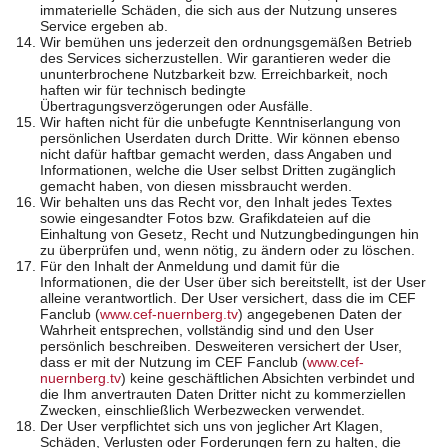
immaterielle Schäden, die sich aus der Nutzung unseres
Service ergeben ab.
Wir bemühen uns jederzeit den ordnungsgemäßen Betrieb
des Services sicherzustellen. Wir garantieren weder die
ununterbrochene Nutzbarkeit bzw. Erreichbarkeit, noch
haften wir für technisch bedingte
Übertragungsverzögerungen oder Ausfälle.
Wir haften nicht für die unbefugte Kenntniserlangung von
persönlichen Userdaten durch Dritte. Wir können ebenso
nicht dafür haftbar gemacht werden, dass Angaben und
Informationen, welche die User selbst Dritten zugänglich
gemacht haben, von diesen missbraucht werden.
Wir behalten uns das Recht vor, den Inhalt jedes Textes
sowie eingesandter Fotos bzw. Grafikdateien auf die
Einhaltung von Gesetz, Recht und Nutzungbedingungen hin
zu überprüfen und, wenn nötig, zu ändern oder zu löschen.
Für den Inhalt der Anmeldung und damit für die
Informationen, die der User über sich bereitstellt, ist der User
alleine verantwortlich. Der User versichert, dass die im CEF
Fanclub (
www.cef-nuernberg.tv
) angegebenen Daten der
Wahrheit entsprechen, vollständig sind und den User
persönlich beschreiben. Desweiteren versichert der User,
dass er mit der Nutzung im CEF Fanclub (
www.cef-
nuernberg.tv
) keine geschäftlichen Absichten verbindet und
die Ihm anvertrauten Daten Dritter nicht zu kommerziellen
Zwecken, einschließlich Werbezwecken verwendet.
Der User verpflichtet sich uns von jeglicher Art Klagen,
Schäden, Verlusten oder Forderungen fern zu halten, die