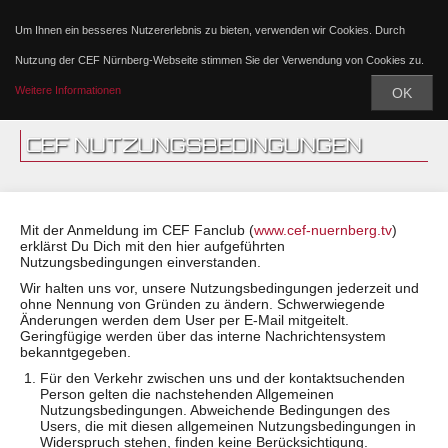
Um Ihnen ein besseres Nutzererlebnis zu bieten, verwenden wir Cookies. Durch
Nutzung der CEF Nürnberg-Webseite stimmen Sie der Verwendung von Cookies zu.
Weitere Informationen
OK
CEF NUTZUNGSBEDINGUNGEN
Mit der Anmeldung im CEF Fanclub (
www.cef-nuernberg.tv
)
erklärst Du Dich mit den hier aufgeführten
Nutzungsbedingungen einverstanden.
Wir halten uns vor, unsere Nutzungsbedingungen jederzeit und
ohne Nennung von Gründen zu ändern. Schwerwiegende
Änderungen werden dem User per E-Mail mitgeitelt.
Geringfügige werden über das interne Nachrichtensystem
bekanntgegeben.
Für den Verkehr zwischen uns und der kontaktsuchenden
Person gelten die nachstehenden Allgemeinen
Nutzungsbedingungen. Abweichende Bedingungen des
Users, die mit diesen allgemeinen Nutzungsbedingungen in
Widerspruch stehen, finden keine Berücksichtigung.