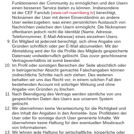
Funktionieren der Community zu ermöglichen und den Usern
einen besseren Service bieten zu können. Insbesondere
ist der CEF Fanclub (
www.cef-nuernberg.tv
) berechtigt,
Nicknamen der User mit deren Einverständnis an andere
User weiterzugeben, was einen persönlichen Austausch von
Nachrichten zwischen den Usern ermöglicht. Die Nicknamen
offenbaren jedoch nicht die Identität (Name, Adresse,
Telefonnummer, E-Mail-Adresse) eines einzelnen Users.
Ein Mitglied ist jederzeit berechtigt, sich ohne Angabe von
Gründen schriftlich oder per E-Mail abzumelden. Mit der
Abmeldung wird der für die Profile des Mitglieds gespeicherte
Datensatz undwiderruflich gelöscht. Das zuvor geschlossene
Vertragsverhältnis ist somit beendet.
Im Profil oder sonstigen Bereichen der Seite absichtlich oder
in betrügerischer Absicht gemachte Falschangaben können
zivilrechtliche Schritte nach sich ziehen. Des weiteren
behalten wir uns das Recht vor, in einem solchen Fall den
bestehenden Account mit sofortiger Wirkung und ohne
Angabe von Gründen zu löschen.
Nach Beendigung des Vertrags werden sämtliche von uns
gespeicherten Daten des Users aus unserem System
gelöscht.
Wir übernehmen keine Verantwortung für die Richtigkeit und
den Inhalt der Angaben in den Anmelde- bzw. Profildaten der
User oder für sonstige durch User generierte Inhalte. Wir
übernehmen keine Haftung für den eventuellen Missbrauch
von Informationen.
Wir lehnen jede Haftung für wirtschaftliche, körperliche oder