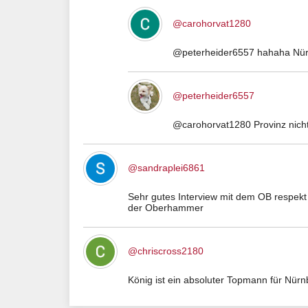
@carohorvat1280
@peterheider6557 hahaha Nürn
@peterheider6557
@carohorvat1280 Provinz nicht,
@sandraplei6861
Sehr gutes Interview mit dem OB respekt w
der Oberhammer
@chriscross2180
König ist ein absoluter Topmann für Nürnb