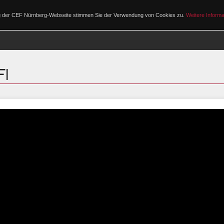
ng der CEF Nürnberg-Webseite stimmen Sie der Verwendung von Cookies zu.
Weitere Informa
PROGRAMM
I