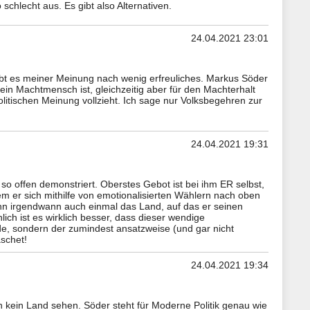
 schlecht aus. Es gibt also Alternativen.
24.04.2021 23:01
bt es meiner Meinung nach wenig erfreuliches. Markus Söder
in Machtmensch ist, gleichzeitig aber für den Machterhalt
litischen Meinung vollzieht. Ich sage nur Volksbegehren zur
24.04.2021 19:31
so offen demonstriert. Oberstes Gebot ist bei ihm ER selbst,
em er sich mithilfe von emotionalisierten Wählern nach oben
rt ihn irgendwann auch einmal das Land, auf das er seinen
ch ist es wirklich besser, dass dieser wendige
e, sondern der zumindest ansatzweise (und gar nicht
schet!
24.04.2021 19:34
n kein Land sehen. Söder steht für Moderne Politik genau wie