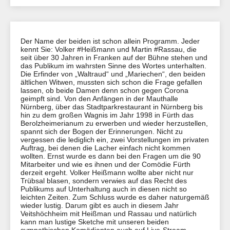
Der Name der beiden ist schon allein Programm. Jeder
kennt Sie: Volker #Heißmann und Martin #Rassau, die
seit über 30 Jahren in Franken auf der Bühne stehen und
das Publikum im wahrsten Sinne des Wortes unterhalten.
Die Erfinder von „Waltraud“ und „Mariechen“, den beiden
ältlichen Witwen, mussten sich schon die Frage gefallen
lassen, ob beide Damen denn schon gegen Corona
geimpft sind. Von den Anfängen in der Mauthalle
Nürnberg, über das Stadtparkrestaurant in Nürnberg bis
hin zu dem großen Wagnis im Jahr 1998 in Fürth das
Berolzheimerianum zu erwerben und wieder herzustellen,
spannt sich der Bogen der Erinnerungen. Nicht zu
vergessen die lediglich ein, zwei Vorstellungen im privaten
Auftrag, bei denen die Lacher einfach nicht kommen
wollten. Ernst wurde es dann bei den Fragen um die 90
Mitarbeiter und wie es ihnen und der Comödie Fürth
derzeit ergeht. Volker Heißmann wollte aber nicht nur
Trübsal blasen, sondern verwies auf das Recht des
Publikums auf Unterhaltung auch in diesen nicht so
leichten Zeiten. Zum Schluss wurde es daher naturgemäß
wieder lustig. Darum gibt es auch in diesem Jahr
Veitshöchheim mit Heißman und Rassau und natürlich
kann man lustige Sketche mit unseren beiden