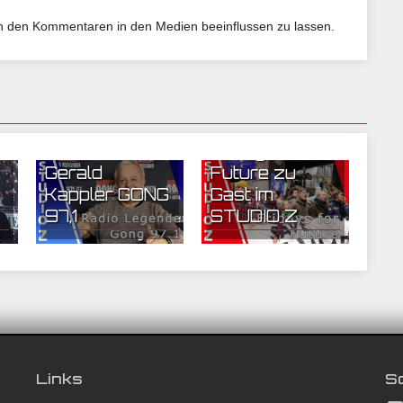
 von den Kommentaren in den Medien beeinflussen zu lassen.
30.01.2021 10:14 | CEF
23.01.2021 07:15 | CEF
Nürnberg
Nürnberg
Radiomoderator
Fridays for
Gerald
Future zu
Kappler GONG
Gast im
97,1
STUDIO Z
zu Gast im STUDIO Z
Links
So