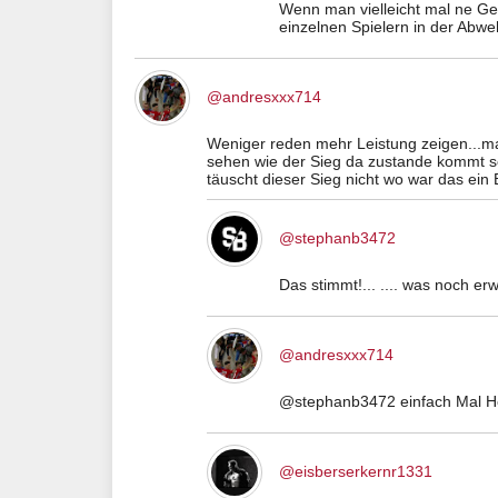
Wenn man vielleicht mal ne Gel
einzelnen Spielern in der Abweh
@andresxxx714
Weniger reden mehr Leistung zeigen...ma
sehen wie der Sieg da zustande kommt seh
täuscht dieser Sieg nicht wo war das ein
@stephanb3472
Das stimmt!... .... was noch e
@andresxxx714
@stephanb3472 einfach Mal Hoc
@eisberserkernr1331