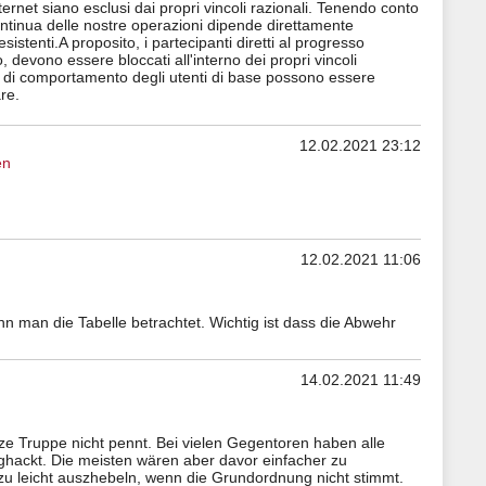
Internet siano esclusi dai propri vincoli razionali. Tenendo conto
continua delle nostre operazioni dipende direttamente
sistenti.A proposito, i partecipanti diretti al progresso
, devono essere bloccati all'interno dei propri vincoli
nari di comportamento degli utenti di base possono essere
re.
12.02.2021 23:12
en
12.02.2021 11:06
man die Tabelle betrachtet. Wichtig ist dass die Abwehr
14.02.2021 11:49
nze Truppe nicht pennt. Bei vielen Gegentoren haben alle
hackt. Die meisten wären aber davor einfacher zu
zu leicht auszhebeln, wenn die Grundordnung nicht stimmt.