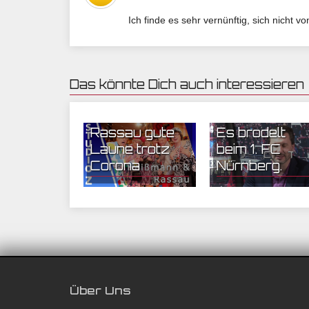
Ich finde es sehr vernünftig, sich nicht
Das könnte Dich auch interessieren
06.02.2021 08:18 | CEF
03.02.2021 08:28 | CEF
Nürnberg
Nürnberg
Heißmann und
Rassau gute
Es brodelt
Laune trotz
beim 1. FC
Corona
Nürnberg.
Über Uns