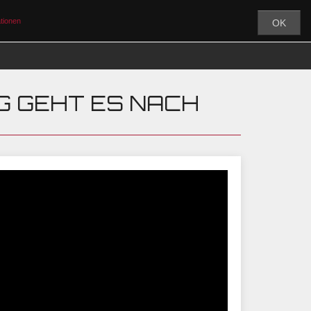
tionen
OK
MY CEF
ÜBER UNS
PARTNER
G GEHT ES NACH