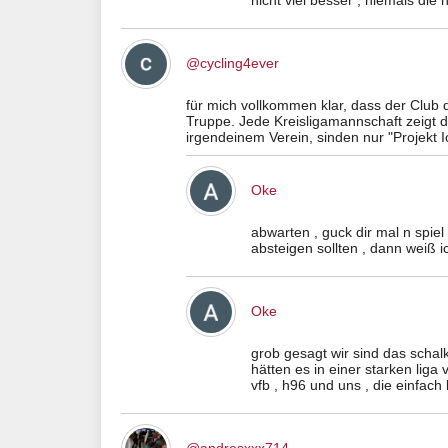
nicht viel besser , niemals die
@cycling4ever
für mich vollkommen klar, dass der Club d
Truppe. Jede Kreisligamannschaft zeigt da 
irgendeinem Verein, sinden nur "Projekt I
Oke
abwarten , guck dir mal n spie
absteigen sollten , dann weiß i
Oke
grob gesagt wir sind das schal
hätten es in einer starken liga
vfb , h96 und uns , die einfach