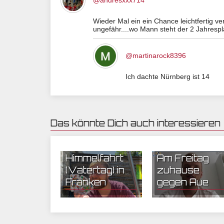
@andresxxx714
Wieder Mal ein ein Chance leichtfertig v
ungefähr....wo Mann steht der 2 Jahrespl
@martinarock8396
Ich dachte Nürnberg ist 14
Das könnte Dich auch interessieren
22.05.2020 10:55 | CEF
20.05.2020 20:17 | CEF
Nürnberg
Nürnberg
Christi
Himmelfahrt
Am Freitag
(Vatertag) in
zuhause
Franken
gegen Aue