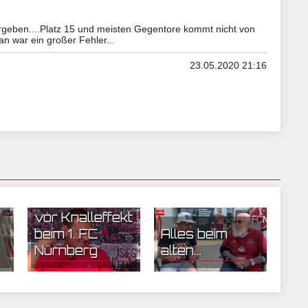
ergeben....Platz 15 und meisten Gegentore kommt nicht von
an war ein großer Fehler...
23.05.2020 21:16
20.05.2020 08:16 | CEF
18.05.2020 06:43 | CEF
Nürnberg
Nürnberg
Schäfer warnt
vor Knalleffekt
beim 1. FC
Alles beim
Nürnberg
alten...