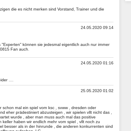
nzigen die es nicht merken sind Vorstand, Trainer und die
24.05.2020 09:14
ls "Experten" können sie jedesmal eigentlich auch nur immer
 0815 Fan auch.
24.05.2020 01:16
der ....
25.05.2020 01:02
ir schon mal ein spiel vom ksc , svww , dresden oder
 eher prädestiniert abzusteigen , wir spielen vllt nicht das ,
wartet wurde , aber man muss auch mal das positive
n keller haben wir endlich mehr vom spiel , vllt noch zu
el besser als in der hinrunde , die anderen konkurrenten sind