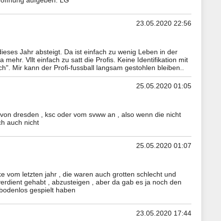
 hoffnung aufgeben. LG
23.05.2020 22:56
ieses Jahr absteigt. Da ist einfach zu wenig Leben in der
mehr. Vllt einfach zu satt die Profis. Keine Identifikation mit
ch". Mir kann der Profi-fussball langsam gestohlen bleiben..
25.05.2020 01:05
l von dresden , ksc oder vom svww an , also wenn die nicht
ch auch nicht
25.05.2020 01:07
ke vom letzten jahr , die waren auch grotten schlecht und
 verdient gehabt , abzusteigen , aber da gab es ja noch den
 bodenlos gespielt haben
23.05.2020 17:44