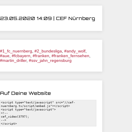
23.05.2020 14:09 | CEF Nürnberg
#1_fc_nuernberg
,
#2_bundesliga
,
#andy_wolf
,
#aue
,
#fcbayern
,
#franken
,
#franken_fernsehen
,
#martin_driller
,
#ssv_jahn_regensburg
Auf Deine Website