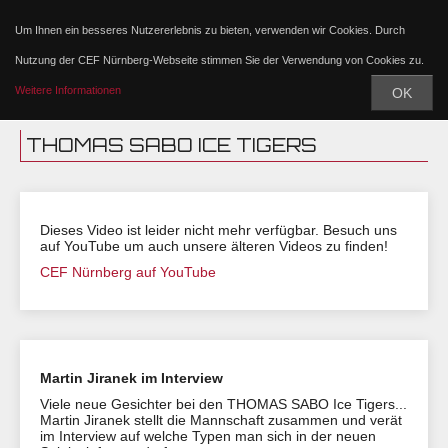
Um Ihnen ein besseres Nutzererlebnis zu bieten, verwenden wir Cookies. Durch
Nutzung der CEF Nürnberg-Webseite stimmen Sie der Verwendung von Cookies zu.
Weitere Informationen
OK
THOMAS SABO ICE TIGERS
Dieses Video ist leider nicht mehr verfügbar. Besuch uns
auf YouTube um auch unsere älteren Videos zu finden!
CEF Nürnberg auf YouTube
Martin Jiranek im Interview
Viele neue Gesichter bei den THOMAS SABO Ice Tigers...
Martin Jiranek stellt die Mannschaft zusammen und verät
im Interview auf welche Typen man sich in der neuen