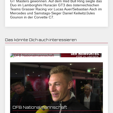
GT Masters gewonnen. Auf dem Red Bull Ring siegte das
Duo im Lamborghini Huracán GT3 des österreichischen
Teams Grasser Racing vor Lucas Auer/Sebastian Asch im
Mercedes und Samstags-Sieger Daniel Keilwitz/Jules
Gounon in der Corvette C7.
Das könnte Dich auch interessieren
11.06.2017 09:32 | CEF Nürnberg
DFB Nationalmannschaft
07.06.2017 12:41 | CEF Nürnberg
Calmund besucht WM-Qualifikationsspiel in Nürnberg
DFB Nationalmannschaft
06.06.2017 21:05 | CEF Nürnberg