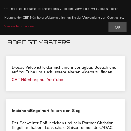
Um Ihnen ein besseres Nutzererlebnis zu bieten, verwenden wir Cookies. Durch
Nutzung der CEF Nürnberg-Webseite stimmen Sie der Verwendung von Cookies zu.
Weitere Informationen
OK
ADAC GT MASTERS
Dieses Video ist leider nicht mehr verfügbar. Besuch uns
auf YouTube um auch unsere älteren Videos zu finden!
CEF Nürnberg auf YouTube
Ineichen/Engelhart feiern den Sieg
Der Schweizer Rolf Ineichen und sein Partner Christian
Engelhart haben das sechste Saisonrennen des ADAC