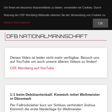
Um Ihnen ein besseres Nutzererlebnis zu bieten, verwenden wir Cookies. Durch
Nutzung der CEF Nürnberg-Webseite stimmen Sie der Verwendung von Cookies zu.
Weitere Informationen
OK
DFB NATIONALMANNSCHAFT
Dieses Video ist leider nicht mehr verfügbar. Besuch uns
auf YouTube um auch unsere älteren Videos zu finden!
CEF Nürnberg auf YouTube
1:1 beim Debütantenball: Kimmich rettet Weltmeister
in Dänemark
Per Fallrückzieher kurz vor Schluss verhindert Joshua
Kimmich die erste Niederlage für Weltmeister