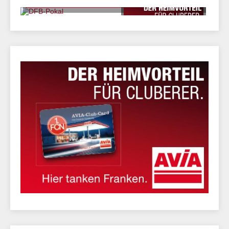
DFB-Pokal
"Berlin-Fluch" beendet: Aubameyang schießt BVB zum
Pokal-Titel