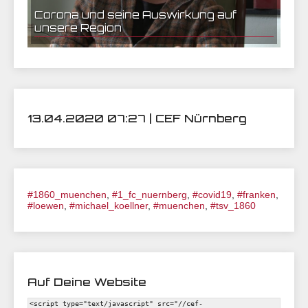
Corona und seine Auswirkung auf
unsere Region
13.04.2020 07:27 | CEF Nürnberg
#1860_muenchen
,
#1_fc_nuernberg
,
#covid19
,
#franken
,
#loewen
,
#michael_koellner
,
#muenchen
,
#tsv_1860
Auf Deine Website