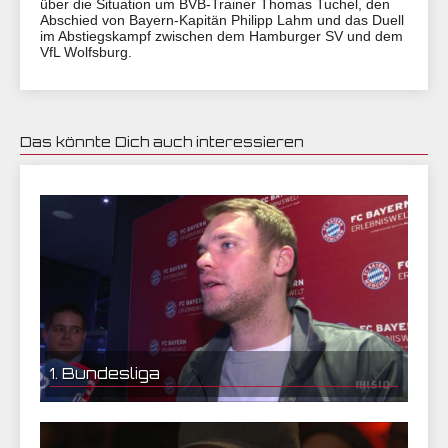
über die Situation um BVB-Trainer Thomas Tuchel, den
Abschied von Bayern-Kapitän Philipp Lahm und das Duell
im Abstiegskampf zwischen dem Hamburger SV und dem
VfL Wolfsburg.
Das könnte Dich auch interessieren
16.05.2017 14:10 | CEF Nürnberg
1. Bundesliga
13.05.2017 15:45 | CEF Nürnberg
Nur Lob zum Lahm-Abschied