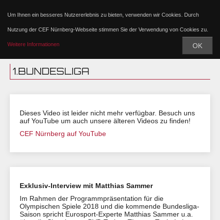
Um Ihnen ein besseres Nutzererlebnis zu bieten, verwenden wir Cookies. Durch
Nutzung der CEF Nürnberg-Webseite stimmen Sie der Verwendung von Cookies zu.
Weitere Informationen
OK
1.BUNDESLIGA
Dieses Video ist leider nicht mehr verfügbar. Besuch uns
auf YouTube um auch unsere älteren Videos zu finden!
CEF Nürnberg auf YouTube
Exklusiv-Interview mit Matthias Sammer
Im Rahmen der Programmpräsentation für die
Olympischen Spiele 2018 und die kommende Bundesliga-
Saison spricht Eurosport-Experte Matthias Sammer u.a.