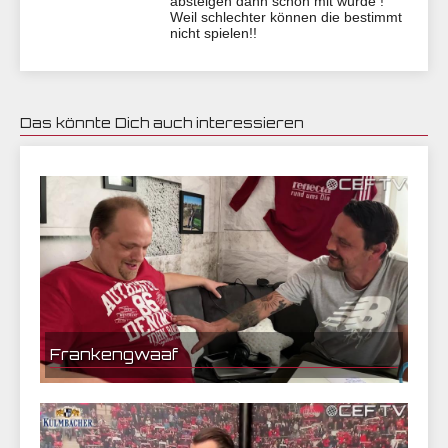
absteigen dann schon mit würde !
Weil schlechter können die bestimmt
nicht spielen!!
Das könnte Dich auch interessieren
24.05.2020 05:39 | CEF Nürnberg
Frankengwaaf
23.05.2020 14:09 | CEF Nürnberg