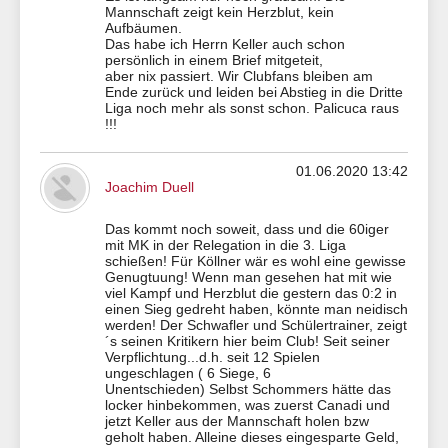
Mannschaft zeigt kein Herzblut, kein
Aufbäumen.
Das habe ich Herrn Keller auch schon
persönlich in einem Brief mitgeteit,
aber nix passiert. Wir Clubfans bleiben am
Ende zurück und leiden bei Abstieg in die Dritte
Liga noch mehr als sonst schon. Palicuca raus
!!!
01.06.2020 13:42
Joachim Duell
Das kommt noch soweit, dass und die 60iger
mit MK in der Relegation in die 3. Liga
schießen! Für Köllner wär es wohl eine gewisse
Genugtuung! Wenn man gesehen hat mit wie
viel Kampf und Herzblut die gestern das 0:2 in
einen Sieg gedreht haben, könnte man neidisch
werden! Der Schwafler und Schülertrainer, zeigt
´s seinen Kritikern hier beim Club! Seit seiner
Verpflichtung...d.h. seit 12 Spielen
ungeschlagen ( 6 Siege, 6
Unentschieden) Selbst Schommers hätte das
locker hinbekommen, was zuerst Canadi und
jetzt Keller aus der Mannschaft holen bzw
geholt haben. Alleine dieses eingesparte Geld,