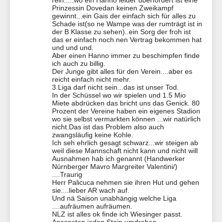
rein.....wo ein Hanno leider überfordert ist eine
Prinzessin Dovedan keinen Zweikampf
gewinnt...ein Gais der einfach sich für alles zu
Schade ist(so ne Wampe was der rumträgt ist in
der B Klasse zu sehen)..ein Sorg der froh ist
das er einfach noch nen Vertrag bekommen hat
und und und.
Aber einen Hanno immer zu beschimpfen finde
ich auch zu billig.
Der Junge gibt alles für den Verein....aber es
reicht einfach nicht mehr.
3.Liga darf nicht sein...das ist unser Tod.
In der Schüssel wo wir spielen und 1.5 Mio
Miete abdrücken das bricht uns das Genick. 80
Prozent der Vereine haben ein eigenes Stadion
wo sie selbst vermarkten können ...wir natürlich
nicht.Das ist das Problem also auch
zwangsläufig keine Kohle.
Ich seh ehrlich gesagt schwarz...wir steigen ab
weil diese Mannschaft nicht kann und nicht will
Ausnahmen hab ich genannt (Handwerker
Nürnberger Mavro Margreiter Valentini/)
....Traurig
Herr Palicuca nehmen sie ihren Hut und gehen
sie....lieber AR wach auf.
Und nä Saison unabhängig welche Liga
....aufräumen aufräumen.
NLZ ist alles ok finde ich Wiesinger passt.