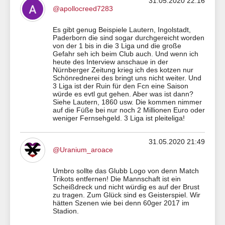
31.05.2020 22:16
@apollocreed7283
Es gibt genug Beispiele Lautern, Ingolstadt,
Paderborn die sind sogar durchgereicht worden
von der 1 bis in die 3 Liga und die große
Gefahr seh ich beim Club auch. Und wenn ich
heute des Interview anschaue in der
Nürnberger Zeitung krieg ich des kotzen nur
Schönrednerei des bringt uns nicht weiter. Und
3 Liga ist der Ruin für den Fcn eine Saison
würde es evtl gut gehen. Aber was ist dann?
Siehe Lautern, 1860 usw. Die kommen nimmer
auf die Füße bei nur noch 2 Millionen Euro oder
weniger Fernsehgeld. 3 Liga ist pleiteliga!
31.05.2020 21:49
@Uranium_aroace
Umbro sollte das Glubb Logo von denn Match
Trikots entfernen! Die Mannschaft ist ein
Scheißdreck und nicht würdig es auf der Brust
zu tragen. Zum Glück sind es Geisterspiel. Wir
hätten Szenen wie bei denn 60ger 2017 im
Stadion.