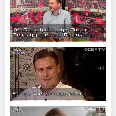
Kein Sieg zuhause gegen Aue am
Dienstag geht es nach Regensburg
11.05.2020 16:35 | CEF Nürnberg
Für und wider zum Liga-Restart
20.05.2020 20:17 | CEF Nürnberg