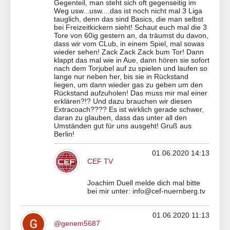
Gegenteil, man steht sich oft gegenseitig im
Weg usw...usw....das ist noch nicht mal 3 Liga
tauglich, denn das sind Basics, die man selbst
bei Freizeitkickern sieht! Schaut euch mal die 3
Tore von 60ig gestern an, da träumst du davon,
dass wir vom CLub, in einem Spiel, mal sowas
wieder sehen! Zack Zack Zack bum Tor! Dann
klappt das mal wie in Aue, dann hören sie sofort
nach dem Torjubel auf zu spielen und laufen so
lange nur neben her, bis sie in Rückstand
liegen, um dann wieder gas zu geben um den
Rückstand aufzuholen! Das muss mir mal einer
erklären?!? Und dazu brauchen wir diesen
Extracoach???? Es ist wirklich gerade schwer,
daran zu glauben, dass das unter all den
Umständen gut für uns ausgeht! Gruß aus
Berlin!
01.06.2020 14:13
CEF TV
Joachim Duell melde dich mal bitte
bei mir unter: info@cef-nuernberg.tv
01.06.2020 11:13
@genem5687