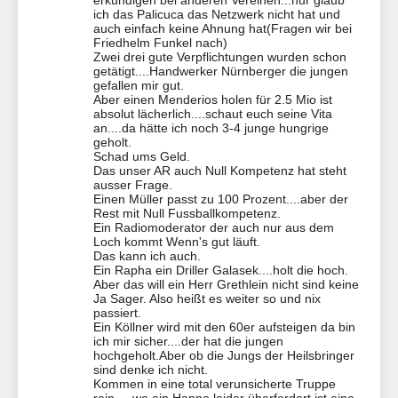
erkundigen bei anderen Vereinen...nur glaub
ich das Palicuca das Netzwerk nicht hat und
auch einfach keine Ahnung hat(Fragen wir bei
Friedhelm Funkel nach)
Zwei drei gute Verpflichtungen wurden schon
getätigt....Handwerker Nürnberger die jungen
gefallen mir gut.
Aber einen Menderios holen für 2.5 Mio ist
absolut lächerlich....schaut euch seine Vita
an....da hätte ich noch 3-4 junge hungrige
geholt.
Schad ums Geld.
Das unser AR auch Null Kompetenz hat steht
ausser Frage.
Einen Müller passt zu 100 Prozent....aber der
Rest mit Null Fussballkompetenz.
Ein Radiomoderator der auch nur aus dem
Loch kommt Wenn's gut läuft.
Das kann ich auch.
Ein Rapha ein Driller Galasek....holt die hoch.
Aber das will ein Herr Grethlein nicht sind keine
Ja Sager. Also heißt es weiter so und nix
passiert.
Ein Köllner wird mit den 60er aufsteigen da bin
ich mir sicher....der hat die jungen
hochgeholt.Aber ob die Jungs der Heilsbringer
sind denke ich nicht.
Kommen in eine total verunsicherte Truppe