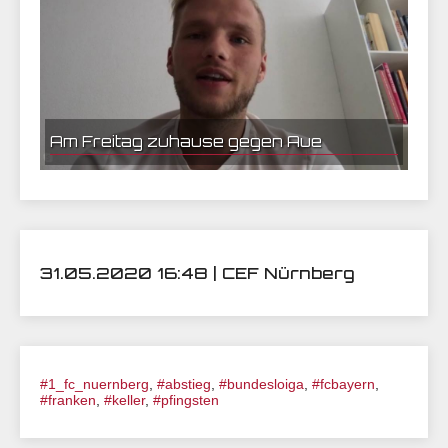
Am Freitag zuhause gegen Aue
31.05.2020 16:48 | CEF Nürnberg
#1_fc_nuernberg
,
#abstieg
,
#bundesloiga
,
#fcbayern
,
#franken
,
#keller
,
#pfingsten