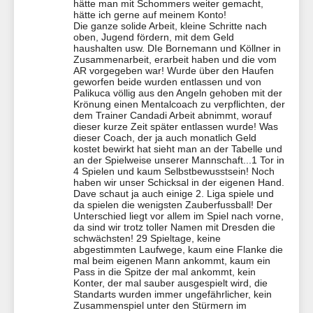
hätte man mit Schommers weiter gemacht,
hätte ich gerne auf meinem Konto!
Die ganze solide Arbeit, kleine Schritte nach
oben, Jugend fördern, mit dem Geld
haushalten usw. DIe Bornemann und Köllner in
Zusammenarbeit, erarbeit haben und die vom
AR vorgegeben war! Wurde über den Haufen
geworfen beide wurden entlassen und von
Palikuca völlig aus den Angeln gehoben mit der
Krönung einen Mentalcoach zu verpflichten, der
dem Trainer Candadi Arbeit abnimmt, worauf
dieser kurze Zeit später entlassen wurde! Was
dieser Coach, der ja auch monatlich Geld
kostet bewirkt hat sieht man an der Tabelle und
an der Spielweise unserer Mannschaft...1 Tor in
4 Spielen und kaum Selbstbewusstsein! Noch
haben wir unser Schicksal in der eigenen Hand.
Dave schaut ja auch einige 2. Liga spiele und
da spielen die wenigsten Zauberfussball! Der
Unterschied liegt vor allem im Spiel nach vorne,
da sind wir trotz toller Namen mit Dresden die
schwächsten! 29 Spieltage, keine
abgestimmten Laufwege, kaum eine Flanke die
mal beim eigenen Mann ankommt, kaum ein
Pass in die Spitze der mal ankommt, kein
Konter, der mal sauber ausgespielt wird, die
Standarts wurden immer ungefährlicher, kein
Zusammenspiel unter den Stürmern im